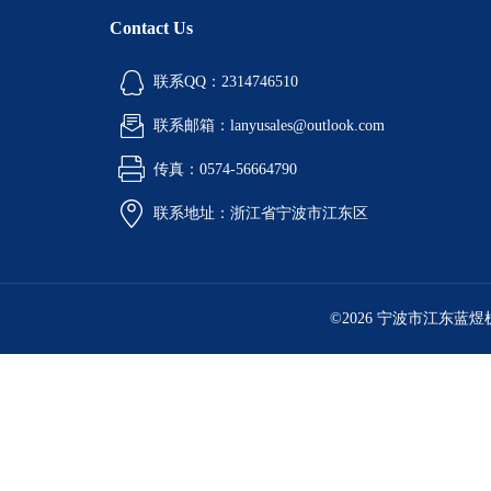
酒精喷灯燃烧试验仪
Contact Us
铝液精炼除气机
联系QQ：2314746510
铝行业检测设备
联系邮箱：lanyusales@outlook.com
环境检测试验箱
传真：0574-56664790
油品检测仪器
联系地址：浙江省宁波市江东区
计量角度长度仪器
工业燃油暖风机
©2026 宁波市江东蓝
工业暖风机
工业燃气暖风机
型砂强度试验机