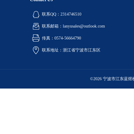
铝液精炼除气机
联系QQ：2314746510
铝行业检测设备
联系邮箱：lanyusales@outlook.com
环境检测试验箱
传真：0574-56664790
油品检测仪器
联系地址：浙江省宁波市江东区
计量角度长度仪器
工业燃油暖风机
©2026 宁波市江东蓝
工业暖风机
工业燃气暖风机
型砂强度试验机
电热鼓风干燥箱