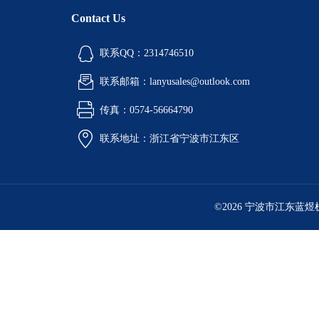
酒精喷灯燃烧试验仪
Contact Us
铝液精炼除气机
联系QQ：2314746510
铝行业检测设备
联系邮箱：lanyusales@outlook.com
环境检测试验箱
传真：0574-56664790
油品检测仪器
联系地址：浙江省宁波市江东区
计量角度长度仪器
工业燃油暖风机
©2026 宁波市江东蓝
工业暖风机
工业燃气暖风机
型砂强度试验机