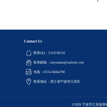
铝液精炼除气机
铝行业检测设备
环境检测试验箱
油品检测仪器
Contact Us
计量角度长度仪器
联系QQ：2314746510
工业燃油暖风机
联系邮箱：lanyusales@outlook.com
工业暖风机
传真：0574-56664790
联系地址：浙江省宁波市江东区
工业燃气暖风机
型砂强度试验机
©2026 宁波市江东蓝
电热鼓风干燥箱