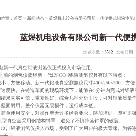
的位置：
首页
>
新闻动态
> 蓝煜机电设备有限公司新一代便携式铝液测氢
蓝煜机电设备有限公司新一代便
浏览次数：
3512
发布日期
电新一代真空铝液测氢仪正式投入市场使用。
之前的测氢仪蓝煜新一代LY-CQ-I铝液测氢仪具有以下特点：
积小，方便移动。新一代铝液真空测氢仪尺寸400×250×500。
析速度快。在铸造车间的现场环境下，能够在5分钟内完成对铝液
测结果真实可信，重复性好。综合几种分析手段，可对铝液质量
器坚固耐用。整个仪器无易损件，运行成本低。
作简单使用安全，对操作者无过多经验要求，略加培训，即可正
该机型真空室采用钢结构钟罩，避免了不慎掉落钟罩的破裂。
Y-CQ-I铝液测氢仪投入市场，受到了广大用户的极大青睐。为
一千元。