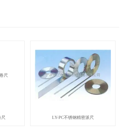
卷尺
LY-PC不锈钢精密派尺