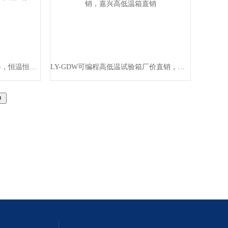
LY-HW恒温恒湿箱可程式控制器，恒温恒湿箱冷冻系统，龙游恒温恒湿试验机
LY-GDW可编程高低温试验箱厂价直销，嘉兴高低温箱直销